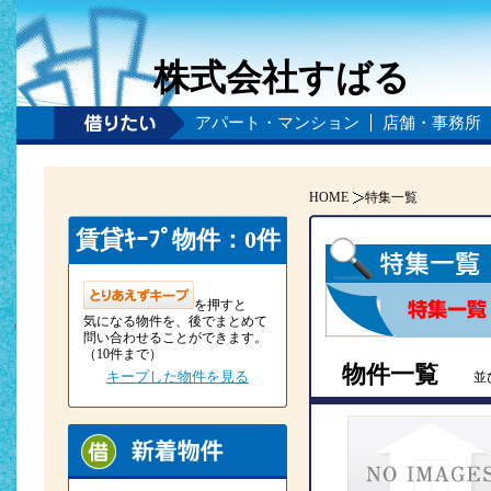
株式会社すばる
アパート・マンション
店舗・事務所
HOME
特集一覧
賃貸ｷｰﾌﾟ物件：0件
を押すと
気になる物件を、後でまとめて
問い合わせることができます。
（10件まで）
物件一覧
キープした物件を見る
並