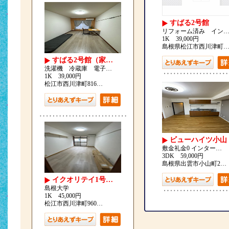
すばる2号館
リフォーム済み イン
1K 39,000円
島根県松江市西川津町
すばる2号館（家…
洗濯機 冷蔵庫 電子…
1K 39,000円
松江市西川津町816…
ビューハイツ小山
敷金礼金0 インター…
3DK 59,000円
島根県出雲市小山町2…
イクオリテイ1号…
島根大学
1K 45,000円
松江市西川津町960…